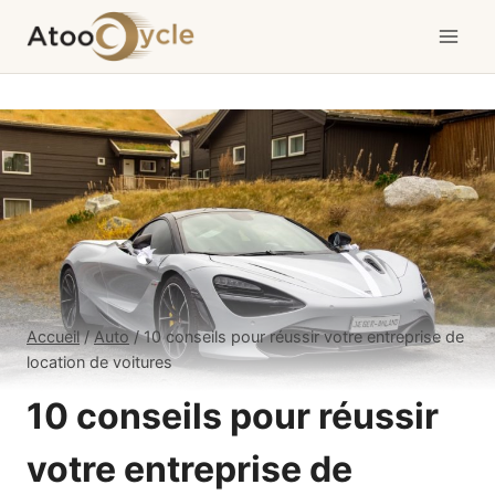
Aller
au
contenu
Accueil
/
Auto
/
10 conseils pour réussir votre entreprise de
location de voitures
10 conseils pour réussir
votre entreprise de