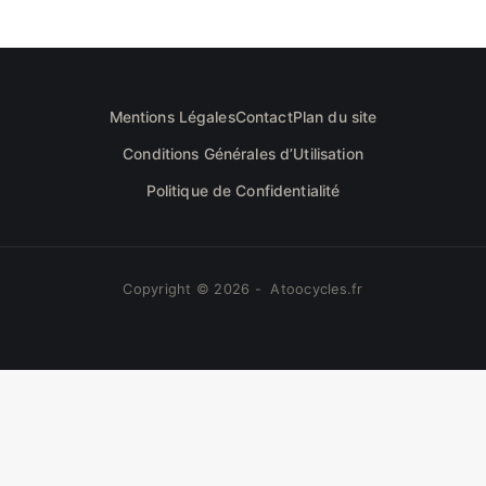
Mentions Légales
Contact
Plan du site
Conditions Générales d’Utilisation
Politique de Confidentialité
Copyright © 2026 - Atoocycles.fr
Nous utilisons des cookies pour vous garantir la
meilleure expérience sur notre site web. Si vous
continuez à utiliser ce site, nous supposerons que vous
OK
en êtes satisfait.