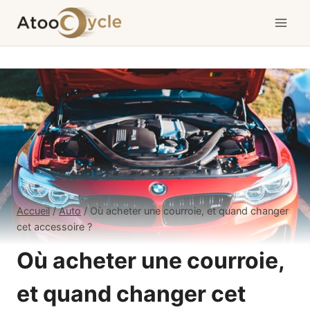
Aller
au
contenu
Accueil
/
Auto
/
Où acheter une courroie, et quand changer
cet accessoire ?
Où acheter une courroie,
et quand changer cet