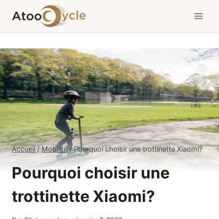
Aller
au
contenu
Accueil
/
Mobilité
/
Pourquoi choisir une trottinette Xiaomi?
Pourquoi choisir une
trottinette Xiaomi?