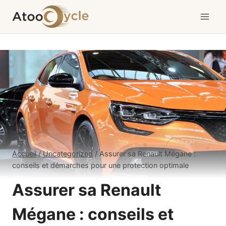
Aller
au
contenu
Accueil
/
Uncategorized
/
Assurer sa Renault Mégane :
conseils et démarches pour une protection optimale
Assurer sa Renault
Mégane : conseils et