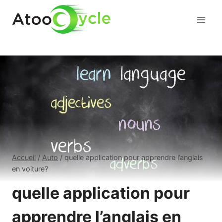
Aller
au
contenu
Accueil
/
Auto
/
quelle application pour apprendre l’anglais
en voiture?
quelle application pour
apprendre l’anglais en