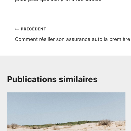
Navigation
PRÉCÉDENT
Comment résilier son assurance auto la premiè
de
l’article
Publications similaires