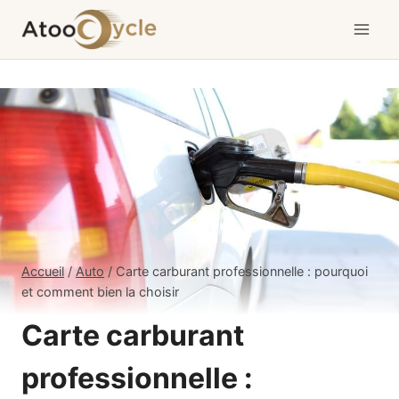
Aller
au
contenu
Accueil
/
Auto
/
Carte carburant professionnelle : pourquoi
et comment bien la choisir
Carte carburant
professionnelle :