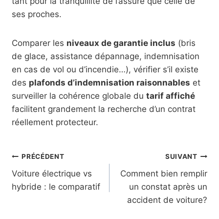
tant pour la tranquillité de l’assuré que celle de
ses proches.
Comparer les
niveaux de garantie inclus
(bris
de glace, assistance dépannage, indemnisation
en cas de vol ou d’incendie…), vérifier s’il existe
des
plafonds d’indemnisation raisonnables
et
surveiller la cohérence globale du
tarif affiché
facilitent grandement la recherche d’un contrat
réellement protecteur.
Navigation
PRÉCÉDENT
SUIVANT
Voiture électrique vs
Comment bien remplir
de
hybride : le comparatif
un constat après un
l’article
accident de voiture?