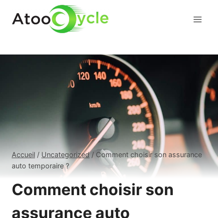
Aller
au
contenu
Accueil
/
Uncategorized
/
Comment choisir son assurance
auto temporaire ?
Comment choisir son
assurance auto