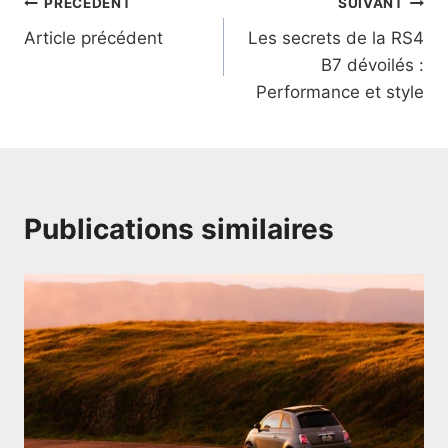
Navigation
PRÉCÉDENT
SUIVANT
Article précédent
Les secrets de la RS4
de
B7 dévoilés :
l’article
Performance et style
Publications similaires