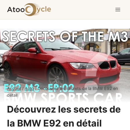
Aller
au
contenu
Accueil
/
Auto
/
Découvrez les secrets de la BMW E92 en
détail
Découvrez les secrets de
la BMW E92 en détail