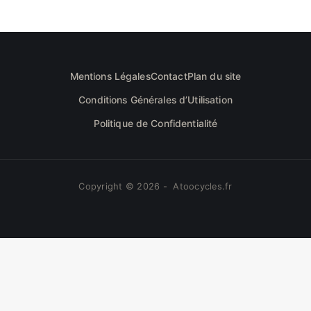
Mentions Légales
Contact
Plan du site
Conditions Générales d’Utilisation
Politique de Confidentialité
Copyright © 2026 - Atoocycles.fr
Nous utilisons des cookies pour vous garantir la
meilleure expérience sur notre site web. Si vous
continuez à utiliser ce site, nous supposerons que vous
OK
en êtes satisfait.