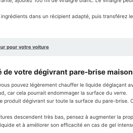
rante, ajoutez 100 ml de vinaigre blanc. Le vinaigre peu
grédients dans un récipient adapté, puis transférez le
eur pour votre voiture
té de votre dégivrant pare-brise maison
 vous pouvez légèrement chauffer le liquide déglaçant ava
haud, car cela pourrait endommager la surface du verre.
le produit dégivrant sur toute la surface du pare-brise. 
atures descendent très bas, pensez à augmenter la propo
iquide et à améliorer son efficacité en cas de gel intens