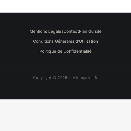
Mentions Légales
Contact
Plan du site
Conditions Générales d’Utilisation
Politique de Confidentialité
Copyright © 2026 - Atoocycles.fr
Nous utilisons des cookies pour vous garantir la
meilleure expérience sur notre site web. Si vous
continuez à utiliser ce site, nous supposerons que vous
OK
en êtes satisfait.