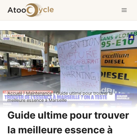
Aller
au
contenu
Accueil
/
Maintenance
/
Guide ultime pour trouver la
meilleure essence à Marseille
Guide ultime pour trouver
la meilleure essence à