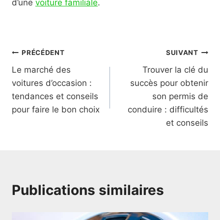
d’une
voiture familiale
.
Navigation
PRÉCÉDENT
SUIVANT
Le marché des
Trouver la clé du
de
voitures d’occasion :
succès pour obtenir
l’article
tendances et conseils
son permis de
pour faire le bon choix
conduire : difficultés
et conseils
Publications similaires