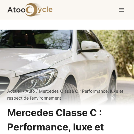
Aller
au
contenu
Accueil
/
Auto
/
Mercedes Classe C : Performance, luxe et
respect de l’environnement
Mercedes Classe C :
Performance, luxe et