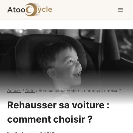
Aller
au
contenu
Accueil
/
Auto
/
Rehausser sa voiture : comment choisir ?
Rehausser sa voiture :
comment choisir ?