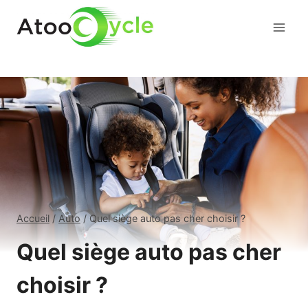
Aller
au
contenu
Accueil
/
Auto
/
Quel siège auto pas cher choisir ?
Quel siège auto pas cher
choisir ?