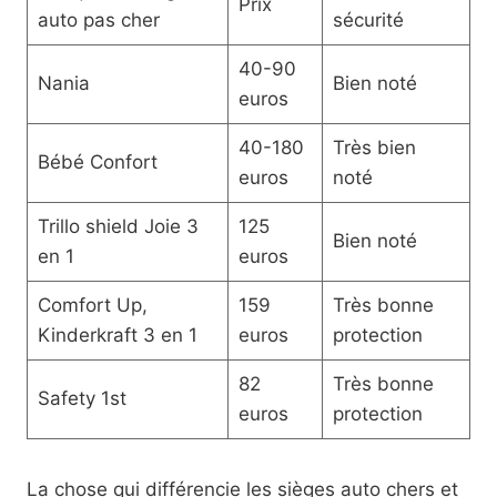
Prix
auto pas cher
sécurité
40-90
Nania
Bien noté
euros
40-180
Très bien
Bébé Confort
euros
noté
Trillo shield Joie 3
125
Bien noté
en 1
euros
Comfort Up,
159
Très bonne
Kinderkraft 3 en 1
euros
protection
82
Très bonne
Safety 1st
euros
protection
La chose qui différencie les sièges auto chers et