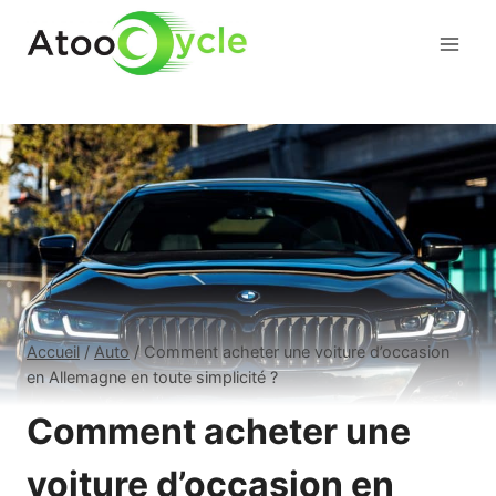
Aller
au
contenu
Accueil
/
Auto
/
Comment acheter une voiture d’occasion
en Allemagne en toute simplicité ?
Comment acheter une
voiture d’occasion en