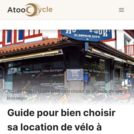
Aller
au
contenu
Accueil
/
Vélo
/
Guide pour bien choisir sa location de vélo à
Hossegor
Guide pour bien choisir
sa location de vélo à