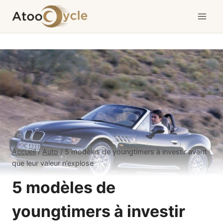
Aller
au
contenu
Accueil
/
Auto
/
5 modèles de youngtimers à investir avant
que leur valeur n’explose
5 modèles de
youngtimers à investir