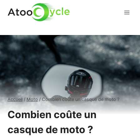
Aller
au
contenu
Accueil
/
Moto
/
Combien coûte un casque de moto ?
Combien coûte un
casque de moto ?