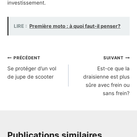
investissement.
LIRE :
Première moto : à quoi faut-il penser?
Navigation
PRÉCÉDENT
SUIVANT
Se protéger d’un vol
Est-ce que la
de
de jupe de scooter
draisienne est plus
l’article
sûre avec frein ou
sans frein?
Publications similaires