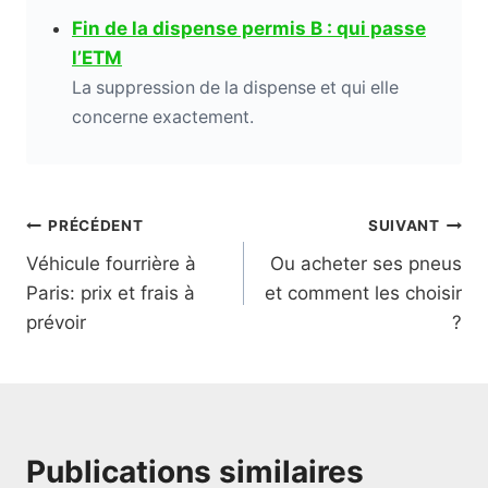
Fin de la dispense permis B : qui passe
l’ETM
La suppression de la dispense et qui elle
concerne exactement.
Navigation
PRÉCÉDENT
SUIVANT
Véhicule fourrière à
Ou acheter ses pneus
de
Paris: prix et frais à
et comment les choisir
l’article
prévoir
?
Publications similaires