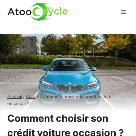
Aller
au
contenu
Accueil
/
Auto
/
Comment choisir son crédit voiture
occasion ?
Comment choisir son
crédit voiture occasion ?