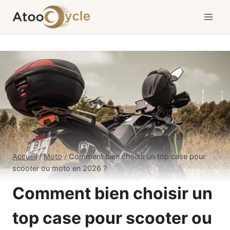
Aller
au
contenu
Accueil
/
Moto
/
Comment bien choisir un top case pour
scooter ou moto en 2026 ?
Comment bien choisir un
top case pour scooter ou