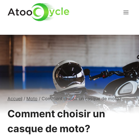
Aller
au
contenu
Accueil
/
Moto
/
Comment choisir un casque de moto?
Comment choisir un
casque de moto?