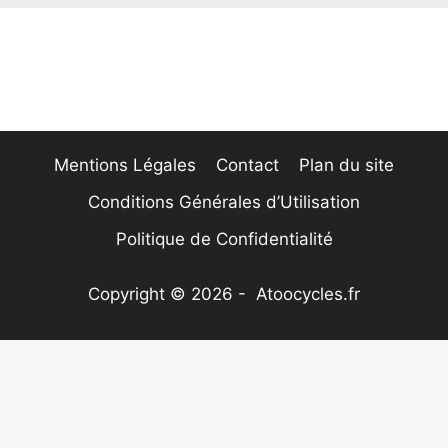
Mentions Légales
Contact
Plan du site
Conditions Générales d’Utilisation
Politique de Confidentialité
Copyright © 2026 - Atoocycles.fr
Nous utilisons des cookies pour vous garantir la
meilleure expérience sur notre site web. Si vous
continuez à utiliser ce site, nous supposerons que vous
OK
en êtes satisfait.