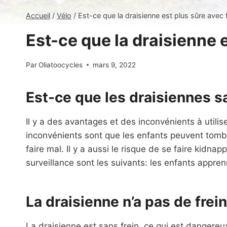
Accueil
/
Vélo
/
Est-ce que la draisienne est plus sûre avec f
Est-ce que la draisienne e
Par
Oliatoocycles
mars 9, 2022
Est-ce que les draisiennes s
Il y a des avantages et des inconvénients à utilis
inconvénients sont que les enfants peuvent tombe
faire mal. Il y a aussi le risque de se faire kidn
surveillance sont les suivants: les enfants appre
La draisienne n’a pas de frein
La draisienne est sans frein, ce qui est dangereux 