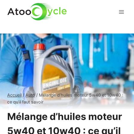
Aller
au
contenu
Accueil
/
Auto
/
Mélange d’huiles moteur 5w40 et 10w40 :
ce qu’il faut savoir
Mélange d’huiles moteur
5w40 et 10w40 : ce qu’il